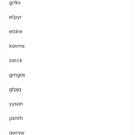
grlks
efpyr
etdre
kavms
zarck
gmgas
gfpjq
yysan
pkhfh
awrsw