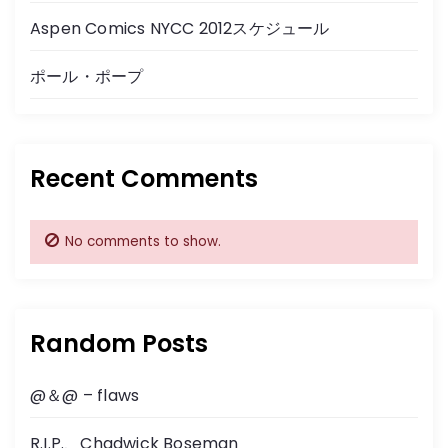
Aspen Comics NYCC 2012スケジュール
g
ポール・ポープ
a
t
i
Recent Comments
o
No comments to show.
n
Random Posts
@＆@ – flaws
R.I.P.、Chadwick Boseman