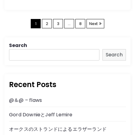
P
1
2
3
…
8
Next
o
Search
s
Search
t
s
Recent Posts
n
@＆@ – flaws
a
Gord DownieとJeff Lemire
v
オークスのストランドによるエラザーランド
i