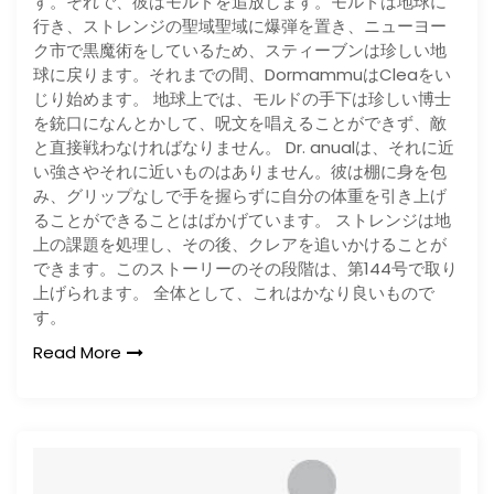
す。それで、彼はモルドを追放します。モルドは地球に
行き、ストレンジの聖域聖域に爆弾を置き、ニューヨー
ク市で黒魔術をしているため、スティーブンは珍しい地
球に戻ります。それまでの間、DormammuはCleaをい
じり始めます。 地球上では、モルドの手下は珍しい博士
を銃口になんとかして、呪文を唱えることができず、敵
と直接戦わなければなりません。 Dr. anualは、それに近
い強さやそれに近いものはありません。彼は棚に身を包
み、グリップなしで手を握らずに自分の体重を引き上げ
ることができることはばかげています。 ストレンジは地
上の課題を処理し、その後、クレアを追いかけることが
できます。このストーリーのその段階は、第144号で取り
上げられます。 全体として、これはかなり良いもので
す。
Read More