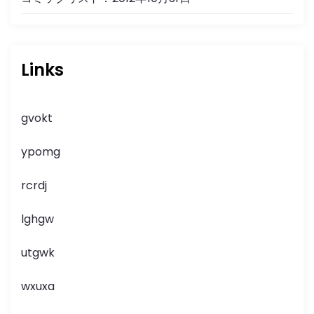
Links
gvokt
ypomg
rcrdj
lghgw
utgwk
wxuxa