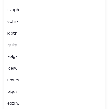
czcgh
echrk
icptn
qiuky
kolgk
lcelw
upwry
bjqcz
eazkw