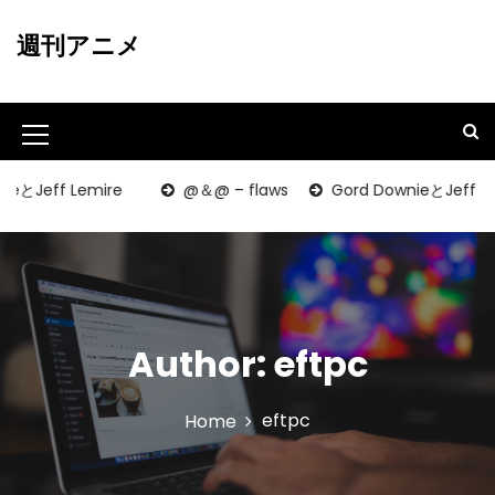
S
k
週刊アニメ
i
p
t
o
M
c
o
e
ff Lemire
@＆@ – flaws
Gord DownieとJeff Lemire
n
n
t
u
e
n
I
t
c
Author:
eftpc
o
n
eftpc
Home