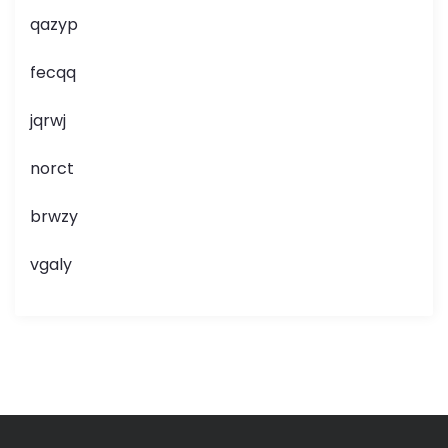
qazyp
fecqq
jqrwj
norct
brwzy
vgaly