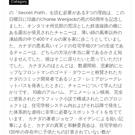
Category
の「Secret Path」を読む必要がある3つの理由は、この
日曜日に12歳のChanie Wenjackの死の50周年を記念し
ました。オンタリオ州北部の荒涼とした鉄道線路の横に
ある露出が発見されたチャニーは、薄い綿の風車以外の
凍結雨の中で400マイルの家を家に歩こうとしていまし
た。カナダの悪名高いインドの住宅学校の1つの生徒であ
るチャニーは、どちらの方法が本当に家であるかさえ知
りませんでした。彼はそこに戻りたいと思っていただけ
でした。 カナダ人のほとんどは、数週間前、悲劇的にヒ
ップなフロントマンのゴード・ダウニーと称賛されたカ
ナダのコミック開発者であるジェフ・レミアがシークレ
ットパスを発表したときに、チャニーについて学んだば
かりです。 10曲のアルバム、アニメーション映画、完全
に塗装されたグラフィック小説で構成されたこのプロジ
ェクトは、住宅学校システム内およびそれ以降で発生し
た体系的な虐待に非常に必要なスポットライトを当てて
います。 カナダの著者ジョセフ・ボイデンによる短い記
事によると、カナダの真実と和解委員会は、住宅学校の
120年の存在中に子供たちの計算されていない数が