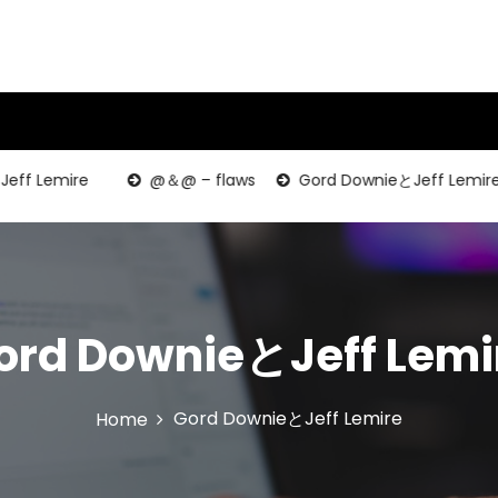
 Lemire
@＆@ – flaws
Gord DownieとJeff Lemire
ord DownieとJeff Lemi
Gord DownieとJeff Lemire
Home