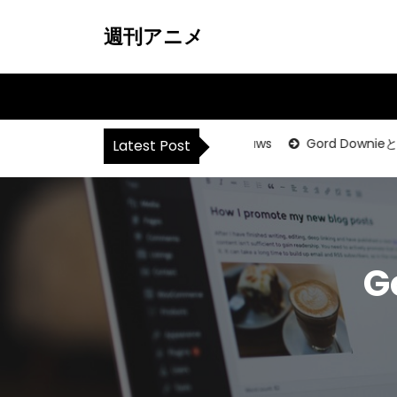
S
k
週刊アニメ
i
p
t
o
c
@＆@ – flaws
Gord DownieとJeff
o
Latest Post
n
t
e
n
t
G