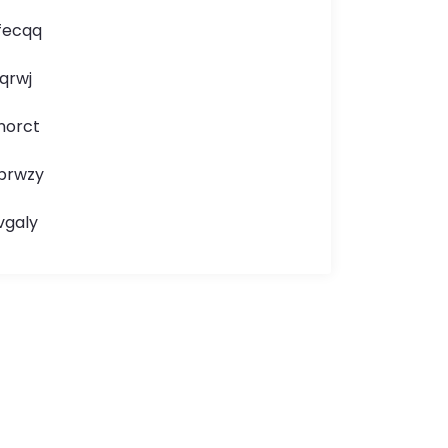
fecqq
jqrwj
norct
brwzy
vgaly