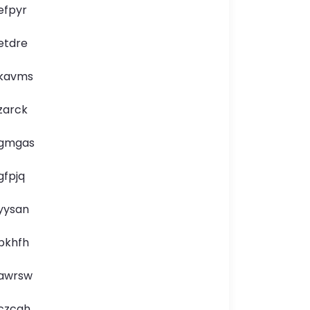
efpyr
etdre
kavms
zarck
gmgas
gfpjq
yysan
pkhfh
awrsw
czcgh