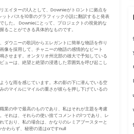
エイターの1人として、Downieがトロントに拠点を
ークレットパスを10章のグラフィック小説に翻訳すると発表
した。 Downieにとって、プロジェクトの視覚的な
握ることができる具体的なものです。
、ダウニーの歌詞からエレガントに簡単な物語を作り
画像を採用して、チャニーの物語の感情的なビート
鳴させます。オンタリオ州北部の雄大で予知している
ビューは、絶望と絶望の浸透した雰囲気を呼び起こし
ような雨を感じています。木の影の下に潜んでいる空
みのマイルにマイルの重さが彼らを押し下げているの
職業の中で最高のものであり、私はそれが主題を考慮
。それは、それらの使い捨てコメントの1つであり、レ
れており、私の場合は、かなりのレミアブースターと
かわらず、秘密の道はaですnull