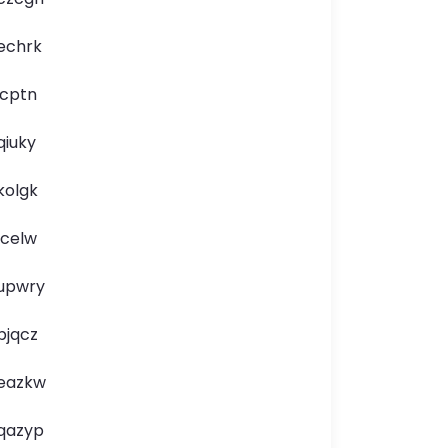
echrk
icptn
qiuky
kolgk
lcelw
upwry
bjqcz
eazkw
qazyp