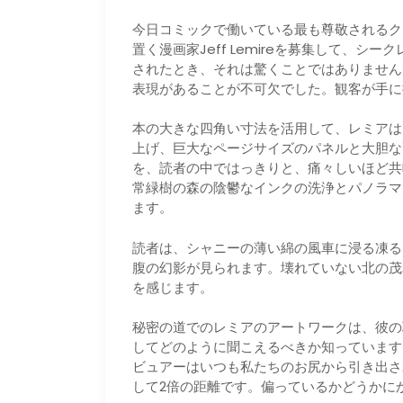
今日コミックで働いている最も尊敬されるクリ
置く漫画家Jeff Lemireを募集して、シ
されたとき、それは驚くことではありませんで
表現があることが不可欠でした。観客が手に
本の大きな四角い寸法を活用して、レミアは
上げ、巨大なページサイズのパネルと大胆な
を、読者の中ではっきりと、痛々しいほど共
常緑樹の森の陰鬱なインクの洗浄とパノラマ
ます。
読者は、シャニーの薄い綿の風車に浸る凍る
腹の幻影が見られます。壊れていない北の茂
を感じます。
秘密の道でのレミアのアートワークは、彼の
してどのように聞こえるべきか知っています
ビュアーはいつも私たちのお尻から引き出さ
して2倍の距離です。偏っているかどうかにか