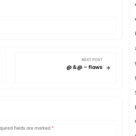
NEXT POST
@＆@ – flaws
quired fields are marked
*