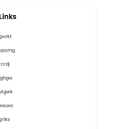
Links
gvokt
ypomg
rcrdj
lghgw
utgwk
wxuxa
grlks