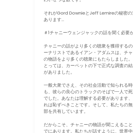
それがGord DownieとJeff Lemi
あります…
＃1チャニーウェンジャックの話を聞く必要
チャニーの話がより多くの聴衆を獲得するのに
ーナリストであるイアン・アダムスは、チャ
の物語をより多くの聴衆にもたらしました。
とっては、カーペットの下で正式な調査の結
がありました。
一般大衆でさえ、その社会活動で知られる時
も、彼らの良心のトラックのそばで一人で死
でした。あなたは理解する必要があります、
れは恥ずべきことです。そして、私たちの無
部を共有しています。
だからこそ、チャニーの物語が聞こえること
でにあります。私たちが話すように、世界中