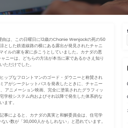
由は、この日曜日に12歳のChanie Wenjackの死の50
涼とした鉄道線路の横にある露出が発見されたチャニ
0マイルの家を家に歩こうとしていました。カナダの悪
チャニーは、どちらの方法が本当に家であるかさえ知り
いただけでした。
ヒップなフロントマンのゴード・ダウニーと称賛され
ミアがシークレットパスを発表したときに、チャニー
バム、アニメーション映画、完全に塗装されたグラフィッ
宅学校システム内およびそれ以降で発生した体系的な
います。
記事によると、カナダの真実と和解委員会は、住宅学
ない数が「30,000人かもしれない」と恐れています。